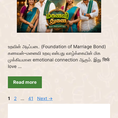
உறவின் அடிப்படை (Foundation of Marriage Bond)
கணவன்–மனைவி உறவு என்பது வாழ்க்கையின் மிக
முக்கியமான emotional connection ஆகும். இது सिर्फ
love …
Read more
Page
Page
Page
1
2
…
41
Next
→