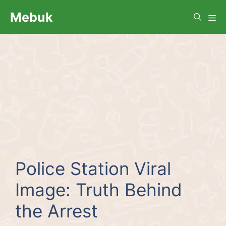
Skip
Me
Mebuk
to
content
Police Station Viral
Image: Truth Behind
the Arrest