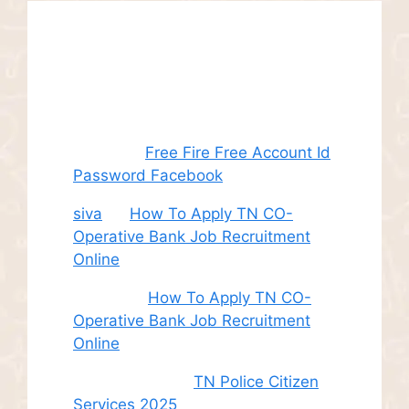
Recent
Comments
Juhith
on
Free Fire Free Account Id
Password Facebook
siva
on
How To Apply TN CO-
Operative Bank Job Recruitment
Online
Sudha
on
How To Apply TN CO-
Operative Bank Job Recruitment
Online
சி. இளம் பரிதி
on
TN Police Citizen
Services 2025