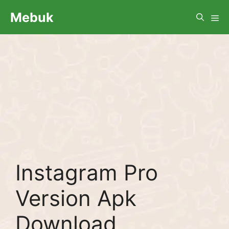
Skip
Me
Mebuk
to
content
Instagram Pro
Version Apk
Download