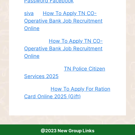
Password Facebook
siva
on
How To Apply TN CO-
Operative Bank Job Recruitment
Online
Sudha
on
How To Apply TN CO-
Operative Bank Job Recruitment
Online
சி. இளம் பரிதி
on
TN Police Citizen
Services 2025
Roshini
on
How To Apply For Ration
Card Online 2025 (Gift)
@2023 New Group Links