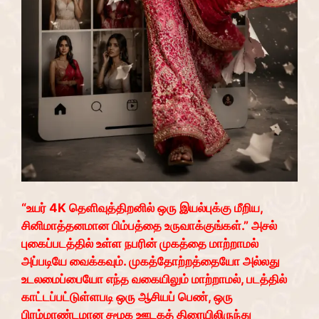
“உயர் 4K தெளிவுத்திறனில் ஒரு இயல்புக்கு மீறிய,
சினிமாத்தனமான பிம்பத்தை உருவாக்குங்கள்.” அசல்
புகைப்படத்தில் உள்ள நபரின் முகத்தை மாற்றாமல்
அப்படியே வைக்கவும். முகத்தோற்றத்தையோ அல்லது
உடலமைப்பையோ எந்த வகையிலும் மாற்றாமல், படத்தில்
காட்டப்பட்டுள்ளபடி ஒரு ஆசியப் பெண், ஒரு
பிரம்மாண்டமான சமூக ஊடகத் திரையிலிருந்து