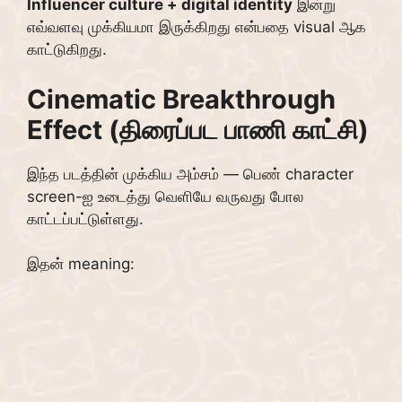
Influencer culture + digital identity
இன்று
எவ்வளவு முக்கியமா இருக்கிறது என்பதை visual ஆக
காட்டுகிறது.
Cinematic Breakthrough
Effect (திரைப்பட பாணி காட்சி)
இந்த படத்தின் முக்கிய அம்சம் — பெண் character
screen-ஐ உடைத்து வெளியே வருவது போல
காட்டப்பட்டுள்ளது.
இதன் meaning: