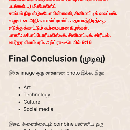
படங்கள்…) மினிமலிஸ்ட்
சாம்பல் நிற ஸ்டுடியோ பின்னணி, சினிமாட்டிக் லைட்டிங்.
வலுவான. அதிக கான்ட்ராஸ்ட். கதாபாத்திரத்தை
எடுத்துக்காட்டும் கூர்மையான நிழல்கள்.
பாணி: ஃபோட்டோரியலிஸ்டிக். சினிமாட்டிக். சர்ரியல்.
உயர்தர விளம்பரம். அல்ட்ரா-டீடெயில் 9:16
Final Conclusion (முடிவு)
இந்த image ஒரு சாதாரண photo இல்ல. இது:
Art
Technology
Culture
Social media
இவை அனைத்தையும் combine பண்ணிய ஒரு