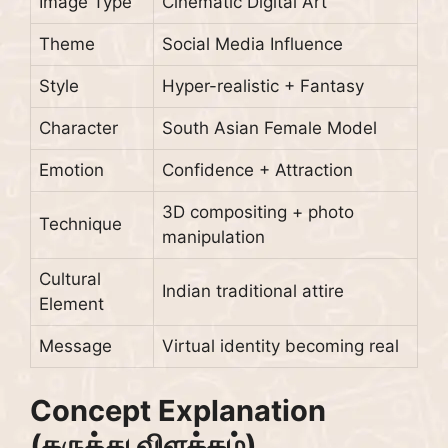
Image Type
Cinematic Digital Art
Theme
Social Media Influence
Style
Hyper-realistic + Fantasy
Character
South Asian Female Model
Emotion
Confidence + Attraction
3D compositing + photo
Technique
manipulation
Cultural
Indian traditional attire
Element
Message
Virtual identity becoming real
Concept Explanation
(கருத்து விளக்கம்)