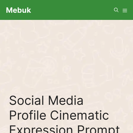
Skip
Me
Mebuk
to
content
Social Media
Profile Cinematic
Expression Prompt