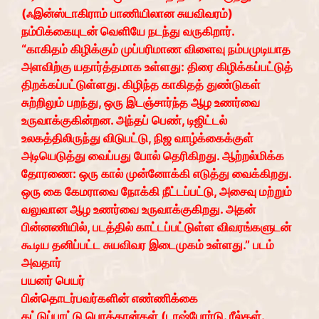
(ஃஇன்ஸ்டாகிராம் பாணியிலான சுயவிவரம்)
நம்பிக்கையுடன் வெளியே நடந்து வருகிறார்.
“காகிதம் கிழிக்கும் முப்பரிமாண விளைவு நம்பமுடியாத
அளவிற்கு யதார்த்தமாக உள்ளது: திரை கிழிக்கப்பட்டுத்
திறக்கப்பட்டுள்ளது. கிழிந்த காகிதத் துண்டுகள்
சுற்றிலும் பறந்து, ஒரு இடஞ்சார்ந்த ஆழ உணர்வை
உருவாக்குகின்றன. அந்தப் பெண், டிஜிட்டல்
உலகத்திலிருந்து விடுபட்டு, நிஜ வாழ்க்கைக்குள்
அடியெடுத்து வைப்பது போல் தெரிகிறது. ஆற்றல்மிக்க
தோரணை: ஒரு கால் முன்னோக்கி எடுத்து வைக்கிறது.
ஒரு கை கேமராவை நோக்கி நீட்டப்பட்டு, அசைவு மற்றும்
வலுவான ஆழ உணர்வை உருவாக்குகிறது. அதன்
பின்னணியில், படத்தில் காட்டப்பட்டுள்ள விவரங்களுடன்
கூடிய தனிப்பட்ட சுயவிவர இடைமுகம் உள்ளது.” படம்
அவதார்
பயனர் பெயர்
பின்தொடர்பவர்களின் எண்ணிக்கை
கட்டுப்பாட்டு பொத்தான்கள் (டாஷ்போர்டு. ரீல்கள்.