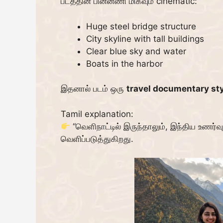
படத்தின் பின்னணி மிகவும் cinematic:
Huge steel bridge structure
City skyline with tall buildings
Clear blue sky and water
Boats in the harbor
இதனால் படம் ஒரு
travel documentary st
Tamil explanation:
“வெளிநாட்டில் இருந்தாலும், இந்திய உணர்வ
வெளிப்படுத்துகிறது.