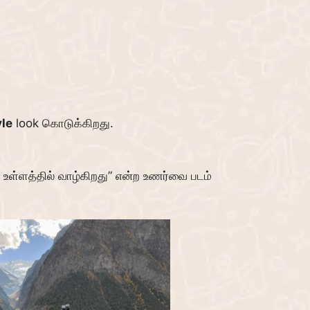
yle
look கொடுக்கிறது.
ு உள்ளத்தில் வாழ்கிறது” என்ற உணர்வை படம்