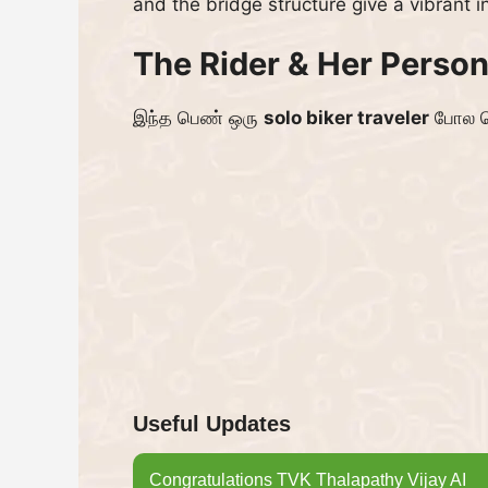
and the bridge structure give a vibrant in
The Rider & Her Person
இந்த பெண் ஒரு
solo biker traveler
போல தெர
Useful Updates
Congratulations TVK Thalapathy Vijay AI