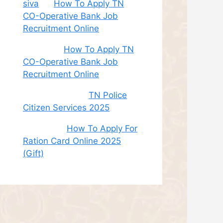
siva
on
How To Apply TN
CO-Operative Bank Job
Recruitment Online
Sudha
on
How To Apply TN
CO-Operative Bank Job
Recruitment Online
சி. இளம் பரிதி
on
TN Police
Citizen Services 2025
Roshini
on
How To Apply For
Ration Card Online 2025
(Gift)