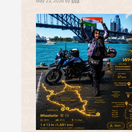
May 23, 2026
by
siva