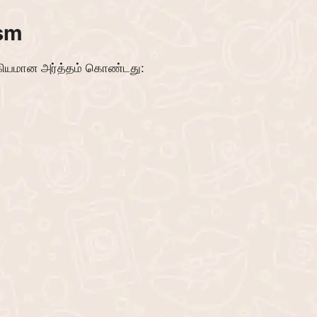
ism
்கியமான அர்த்தம் கொண்டது: